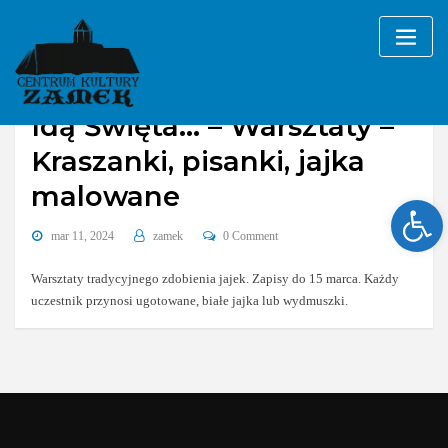
Skip
to
content
Idą Święta… – Warsztaty –
Kraszanki, pisanki, jajka
malowane
Ope
mar 11, 2024
zamek
0 Comment
Warsztaty tradycyjnego zdobienia jajek. Zapisy do 15 marca. Każdy
uczestnik przynosi ugotowane, białe jajka lub wydmuszki.