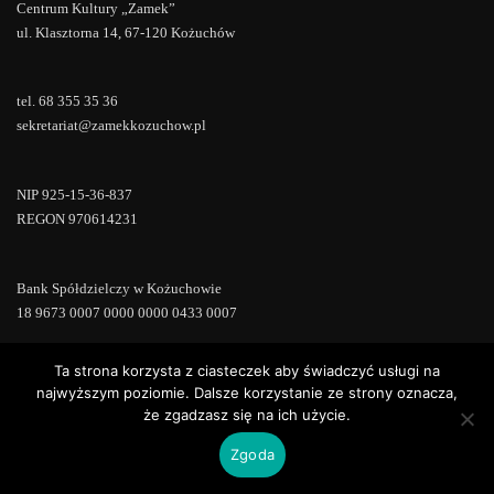
Centrum Kultury „Zamek”
ul. Klasztorna 14, 67-120 Kożuchów
tel. 68 355 35 36
sekretariat@zamekkozuchow.pl
NIP 925-15-36-837
REGON 970614231
Bank Spółdzielczy w Kożuchowie
18 9673 0007 0000 0000 0433 0007
Ta strona korzysta z ciasteczek aby świadczyć usługi na
najwyższym poziomie. Dalsze korzystanie ze strony oznacza,
że zgadzasz się na ich użycie.
Copyright © 2022 | Powered by
WordPress
|
ConsultStreet theme by
ThemeArile
Zgoda