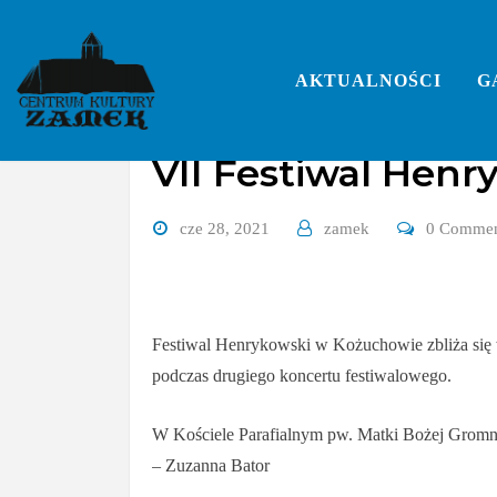
Skip
to
content
AKTUALNOŚCI
G
VII Festiwal Hen
cze 28, 2021
zamek
0 Comme
Festiwal Henrykowski w Kożuchowie zbliża się w
podczas drugiego koncertu festiwalowego.
W Kościele Parafialnym pw. Matki Bożej Gromn
– Zuzanna Bator