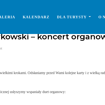
ALERIA
KALENDARZ
DLA TURYSTY
O 
rykowski – koncert organo
nt
ielkimi krokami. Odsłaniamy przed Wami kolejne karty i z wielką rad
icznej usłyszymy wspaniały duet organowy: