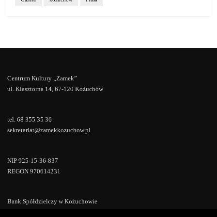
Centrum Kultury „Zamek”
ul. Klasztorna 14, 67-120 Kożuchów
tel. 68 355 35 36
sekretariat@zamekkozuchow.pl
NIP 925-15-36-837
REGON 970614231
Bank Spółdzielczy w Kożuchowie
18 9673 0007 0000 0000 0433 0007