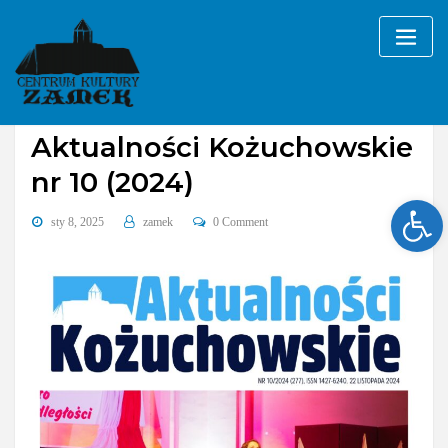
Skip
to
content
2024
Aktualności Kożuchowskie
nr 10 (2024)
Ope
sty 8, 2025
zamek
0 Comment