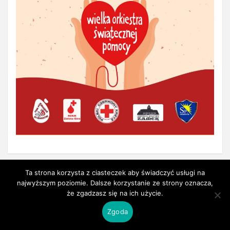
Ta strona korzysta z ciasteczek aby świadczyć usługi na
najwyższym poziomie. Dalsze korzystanie ze strony oznacza,
Bez kategorii
że zgadzasz się na ich użycie.
Wyniki Konkursu
Zgoda
„Tradycyjna Palma