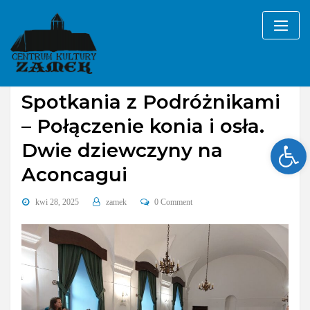
Skip
to
content
Galerie
wydarzenia cykliczne
Spotkania z Podróżnikami
– Połączenie konia i osła.
Ope
Dwie dziewczyny na
Aconcagui
kwi 28, 2025
zamek
0 Comment