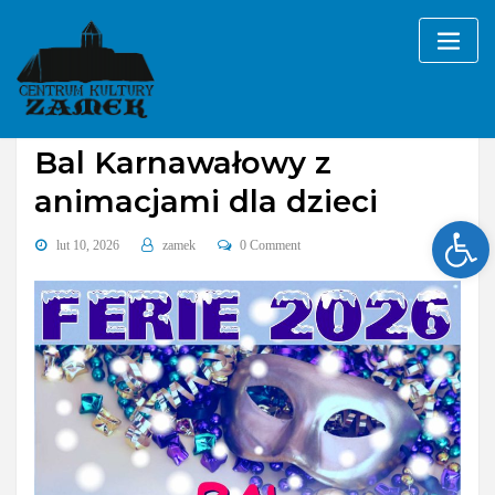
Skip
to
content
Bez kategorii
Bal Karnawałowy z
animacjami dla dzieci
Ope
lut 10, 2026
zamek
0 Comment