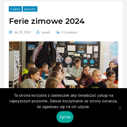
Galerie
koncerty
Ferie zimowe 2024
lut 28, 2024
zamek
0 Comment
Ta strona korzysta z ciasteczek aby świadczyć usługi na
najwyższym poziomie. Dalsze korzystanie ze strony oznacza,
że zgadzasz się na ich użycie.
Zgoda