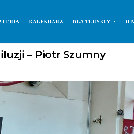
ALERIA
KALENDARZ
DLA TURYSTY
O 
luzji – Piotr Szumny