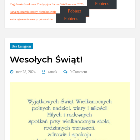
Pobierz
Regulamin konkursu Tradycyjna Palma Wielkanocna 2025
Pobierz
karta zgłoszenia osoby niepełnoletnie
Pobierz
karta zgłoszenia osoby pełnoletnie
Bez kategorii
Wesołych Świąt!
mar 28, 2024
zamek
0 Comment