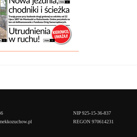
36
NIP 925-15-36-837
amekkozuchow.pl
REGON 970614231