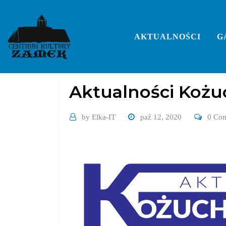
Skip
to
content
AKTUALNOŚCI
G
2020
Aktualności Kożu
by
Elka-IT
paź 12, 2020
0 Co