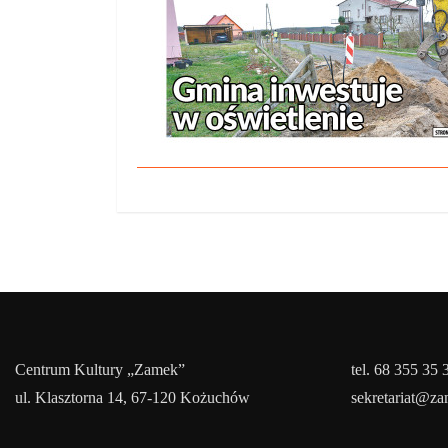
Centrum Kultury „Zamek”
tel. 68 355 35 
ul. Klasztorna 14, 67-120 Kożuchów
sekretariat@z