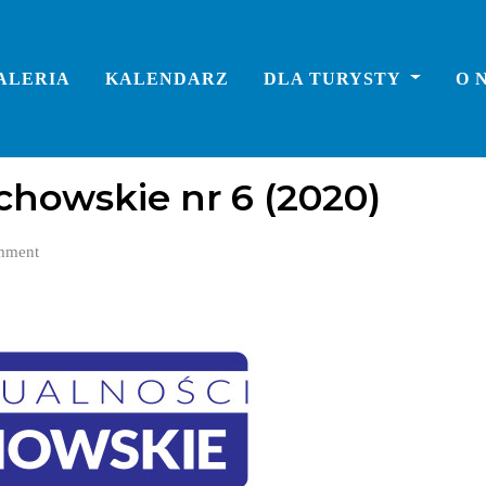
ALERIA
KALENDARZ
DLA TURYSTY
O 
chowskie nr 6 (2020)
mment