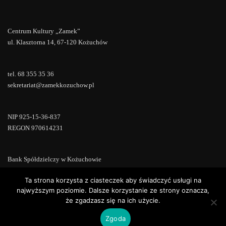
Centrum Kultury „Zamek”
ul. Klasztorna 14, 67-120 Kożuchów
tel. 68 355 35 36
sekretariat@zamekkozuchow.pl
NIP 925-15-36-837
REGON 970614231
Bank Spółdzielczy w Kożuchowie
18 9673 0007 0000 0000 0433 0007
Ta strona korzysta z ciasteczek aby świadczyć usługi na
najwyższym poziomie. Dalsze korzystanie ze strony oznacza,
że zgadzasz się na ich użycie.
Zgoda
Copyright © 2022 | Powered by
WordPress
|
ConsultStreet theme by
ThemeArile