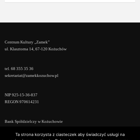
Centrum Kultury „Zamek”
ul. Klasztorna 14, 67-120 Kożuchów
tel. 68 355 35 36
sekretariat@zamekkozuchow.pl
NIP 925-15-36-837
REGON 970614231
Bank Spółdzielczy w Kożuchowie
18 9673 0007 0000 0000 0433 0007
Ta strona korzysta z ciasteczek aby świadczyć usługi na