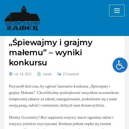
Skip
to
content
Bez kategorii
„Śpiewajmy i grajmy
małemu” – wyniki
Ope
konkursu
sty 14, 2021
zamek
0 Comment
Przyszedł dziś czas, by ogłosić laureatów konkursu „Śpiewajmy i
grajmy Małemu”. Chcielibyśmy podziękować wszystkim uczestnikom
świątecznej zabawy za udział, zaangażowanie, podzielenie się z nami
swoją pasją, radość i wzruszenie, których nam dostarczyliście.
Drodzy Uczestnicy! Bez wątpienia wszyscy macie ogromny talent i
wszyscy jesteście zwycięzcami. Konkurs jednak rządzi się swoimi