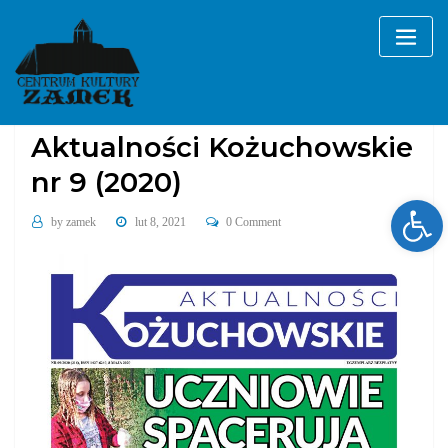
Skip
to
content
2020
Aktualności Kożuchowskie
Aktualności Kożuchowskie
nr 9 (2020)
Ope
by
zamek
lut 8, 2021
0 Comment