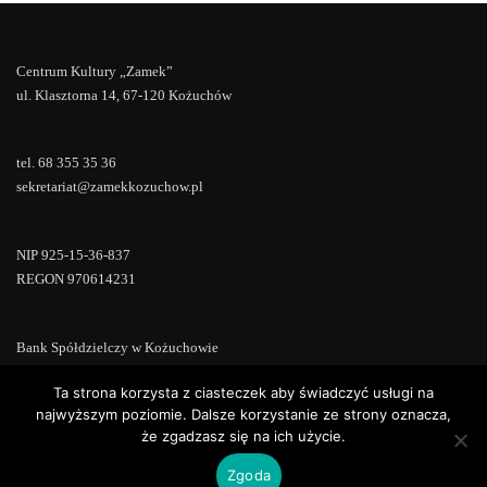
Centrum Kultury „Zamek”
ul. Klasztorna 14, 67-120 Kożuchów
tel. 68 355 35 36
sekretariat@zamekkozuchow.pl
NIP 925-15-36-837
REGON 970614231
Bank Spółdzielczy w Kożuchowie
18 9673 0007 0000 0000 0433 0007
Ta strona korzysta z ciasteczek aby świadczyć usługi na
najwyższym poziomie. Dalsze korzystanie ze strony oznacza,
że zgadzasz się na ich użycie.
Zgoda
Copyright © 2022 | Powered by
WordPress
|
ConsultStreet theme by
ThemeArile