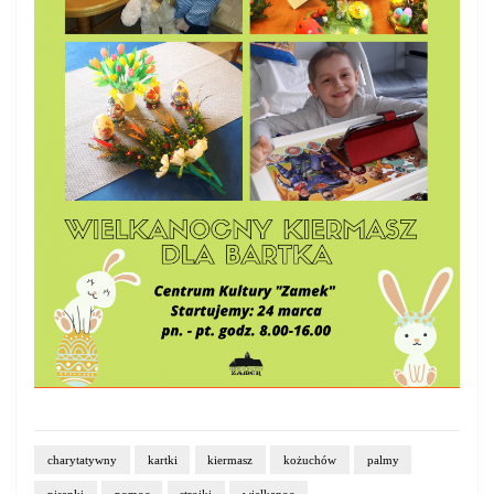
charytatywny
kartki
kiermasz
kożuchów
palmy