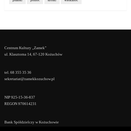
pisanki
pomoc
stroiki
wielkanoc
Centrum Kultury „Zamek”
ul. Klasztorna 14, 67-120 Kożuchów
tel. 68 355 35 36
sekretariat@zamekkozuchow.pl
NIP 925-15-36-837
REGON 970614231
Bank Spółdzielczy w Kożuchowie
18 9673 0007 0000 0000 0433 0007