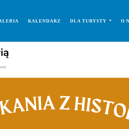
ALERIA
KALENDARZ
DLA TURYSTY
O 
ią
ent