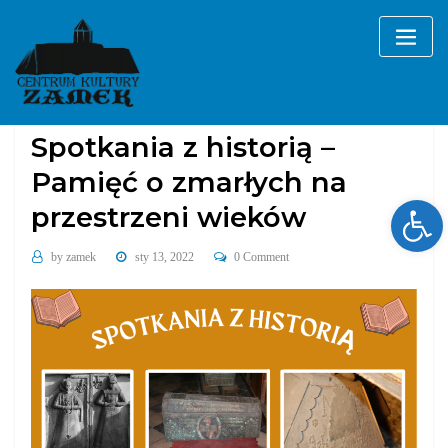
Skip
to
content
Aktualności
Bez kategorii
Spotkania z historią –
Pamięć o zmarłych na
Ope
przestrzeni wieków
by
zamek
sty 13, 2022
0 Comment