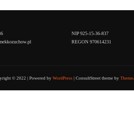
36
NIP 925-15-36-837
amekkozuchow.pl
REGON 970614231
yright © 2022 | Powered by
WordPress
|
ConsultStreet theme by
ThemeA