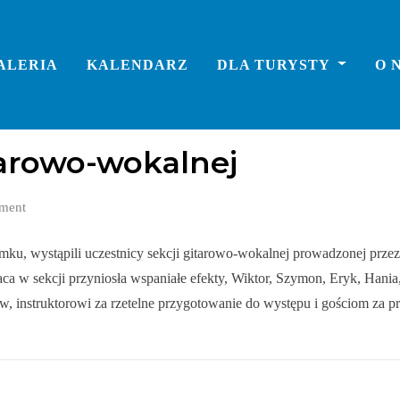
ALERIA
KALENDARZ
DLA TURYSTY
O 
tarowo-wokalnej
ment
ku, wystąpili uczestnicy sekcji gitarowo-wokalnej prowadzonej przez
a w sekcji przyniosła wspaniałe efekty, Wiktor, Szymon, Eryk, Hania,
w, instruktorowi za rzetelne przygotowanie do występu i gościom za p