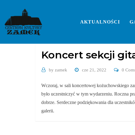
Skip
to
content
AKTUALNOŚCI
G
Bez kategorii
Koncert sekcji gi
by
zamek
cze 21, 2022
0 Com
Wczoraj, w sali koncertowej kożuchowskiego zam
było uczestniczyć w tym wydarzeniu. Roczna prac
dobrze. Serdeczne podziękowania dla uczestnikó
galerii.