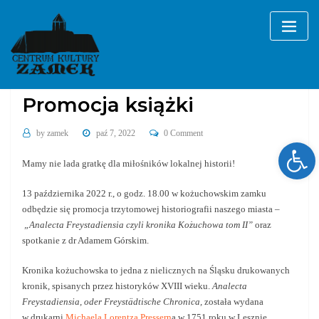
Skip
to
content
Bez kategorii
Promocja książki
by
zamek
paź 7, 2022
0 Comment
Ope
Mamy nie lada gratkę dla miłośników lokalnej historii!
13 października 2022 r., o godz. 18.00 w kożuchowskim zamku
odbędzie się promocja trzytomowej historiografii naszego miasta –
„Analecta Freystadiensia czyli kronika Kożuchowa tom II”
oraz
spotkanie z dr Adamem Górskim.
Kronika kożuchowska to jedna z nielicznych na Śląsku drukowanych
kronik, spisanych przez historyków XVIII wieku.
Analecta
Freystadiensia, oder Freystädtische Chronica,
została wydana
w drukarni
Michaela Lorentza Pressern
a w 1751 roku w Lesznie.