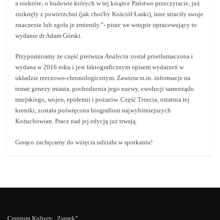
a niektóre, o budowie których w tej książce Państwo przeczytacie, już
zniknęły z powierzchni (jak choćby Kościół Łaski), inne straciły swoje
znaczenie lub zgoła je zmieniły.”- pisze we wstępie opracowujący to
wydanie dr Adam Górski.
Przypominamy że część pierwsza
Analecta
został przetłumaczona i
wydana w 2016 roku i jest faktograficznym opisem wydarzeń w
układzie rzeczowo-chronologicznym. Zawiera m.in. informacje na
temat genezy miasta, pochodzenia jego nazwy, ewolucji samorządu
miejskiego, wojen, epidemii i pożarów. Część Trzecia, ostatnia tej
kroniki, została poświęcona biografiom najwybitniejszych
Kożuchowian. Prace nad jej edycją już trwają.
Gorąco zachęcamy do wzięcia udziału w spotkaniu!
Centrum Kultury „Zamek”