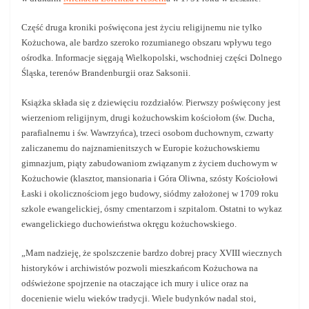
Część druga kroniki poświęcona jest życiu religijnemu nie tylko
Kożuchowa, ale bardzo szeroko rozumianego obszaru wpływu tego
ośrodka. Informacje sięgają Wielkopolski, wschodniej części Dolnego
Śląska, terenów Brandenburgii oraz Saksonii.
Książka składa się z dziewięciu rozdziałów. Pierwszy poświęcony jest
wierzeniom religijnym, drugi kożuchowskim kościołom (św. Ducha,
parafialnemu i św. Wawrzyńca), trzeci osobom duchownym, czwarty
zaliczanemu do najznamienitszych w Europie kożuchowskiemu
gimnazjum, piąty zabudowaniom związanym z życiem duchowym w
Kożuchowie (klasztor, mansionaria i Góra Oliwna, szósty Kościołowi
Łaski i okolicznościom jego budowy, siódmy założonej w 1709 roku
szkole ewangelickiej, ósmy cmentarzom i szpitalom. Ostatni to wykaz
ewangelickiego duchowieństwa okręgu kożuchowskiego.
„Mam nadzieję, że spolszczenie bardzo dobrej pracy XVIII wiecznych
historyków i archiwistów pozwoli mieszkańcom Kożuchowa na
odświeżone spojrzenie na otaczające ich mury i ulice oraz na
docenienie wielu wieków tradycji. Wiele budynków nadal stoi,