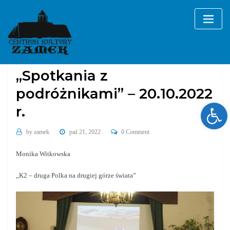
Skip
to
content
Galerie
wydarzenia cykliczne
„Spotkania z
podróżnikami” – 20.10.2022
Ope
r.
by
zamek
paź 21, 2022
0 Comment
Monika Witkowska
„K2 – druga Polka na drugiej górze świata”