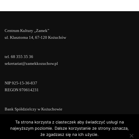
Centrum Kultury „Zamek”
ul. Klasztorna 14, 67-120 Kożuchów
tel. 68 355 35 36
sekretariat@zamekkozuchow.pl
NIP 925-15-36-837
REGON 970614231
Bank Spółdzielczy w Kożuchowie
18 9673 0007 0000 0000 0433 0007
Ta strona korzysta z ciasteczek aby świadczyć usługi na
najwyższym poziomie. Dalsze korzystanie ze strony oznacza,
że zgadzasz się na ich użycie.