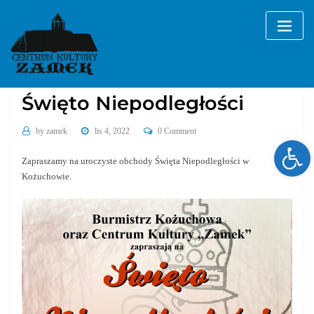
Skip
to
content
Bez kategorii
Święto Niepodległości
by
zamek
lis 4, 2022
0 Comment
Ope
Zapraszamy na uroczyste obchody Święta Niepodległości w
Kożuchowie.