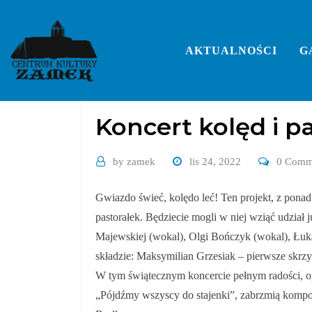
Skip
to
content
AKTUALNOŚCI
G
Bez kategorii
Koncert kolęd i p
by
zamek
lis 24, 2022
0 Comm
Gwiazdo świeć, kolędo leć! Ten projekt, z ponad
pastorałek. Będziecie mogli w niej wziąć udział
Majewskiej (wokal), Olgi Bończyk (wokal), Łuk
składzie: Maksymilian Grzesiak – pierwsze skrzy
W tym świątecznym koncercie pełnym radości, opt
„Pójdźmy wszyscy do stajenki”, zabrzmią kompo