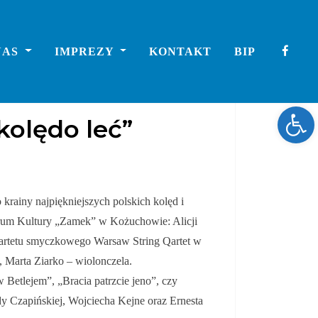
NAS
IMPREZY
KONTAKT
BIP
Ope
kolędo leć”
krainy najpiękniejszych polskich kolęd i
entrum Kultury „Zamek” w Kożuchowie: Alicji
wartetu smyczkowego Warsaw String Qartet w
, Marta Ziarko – wiolonczela.
 Betlejem”, „Bracia patrzcie jeno”, czy
 Czapińskiej, Wojciecha Kejne oraz Ernesta