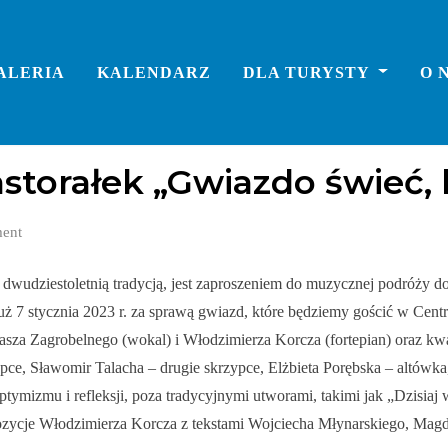
ALERIA
KALENDARZ
DLA TURYSTY
O 
astorałek „Gwiazdo świeć, 
ent
 dwudziestoletnią tradycją, jest zaproszeniem do muzycznej podróży do 
 już 7 stycznia 2023 r. za sprawą gwiazd, które będziemy gościć w C
asza Zagrobelnego (wokal) i Włodzimierza Korcza (fortepian) oraz k
pce, Sławomir Talacha – drugie skrzypce, Elżbieta Porębska – altówka
ymizmu i refleksji, poza tradycyjnymi utworami, takimi jak „Dzisiaj w
zycje Włodzimierza Korcza z tekstami Wojciecha Młynarskiego, Magdy