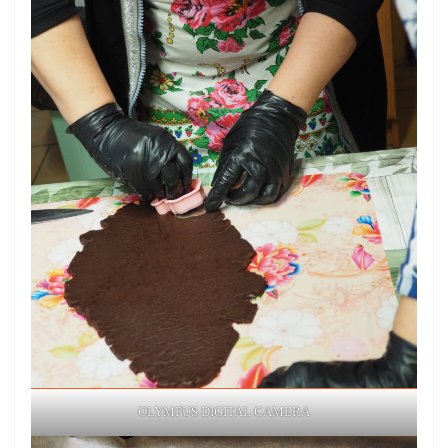
OLYMPUS DIGITAL CAMERA