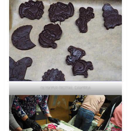
OLYMPUS DIGITAL CAMERA