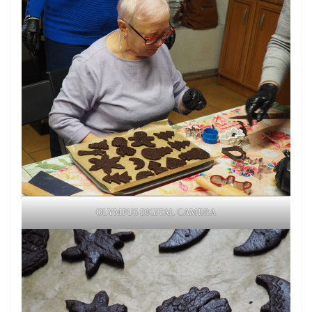
OLYMPUS DIGITAL CAMERA