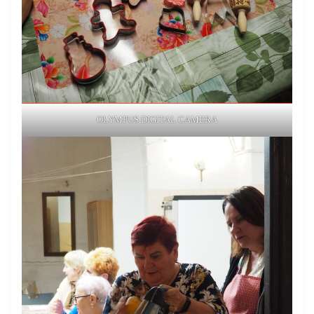
OLYMPUS DIGITAL CAMERA