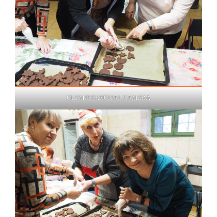
OLYMPUS DIGITAL CAMERA