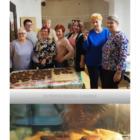
OLYMPUS DIGITAL CAMERA