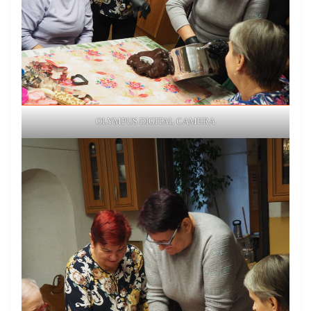
OLYMPUS DIGITAL CAMERA