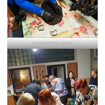
OLYMPUS DIGITAL CAMERA