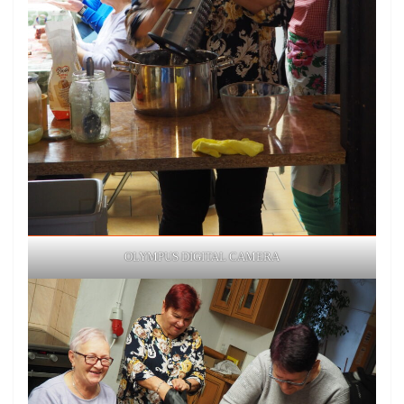
OLYMPUS DIGITAL CAMERA