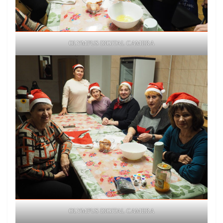
OLYMPUS DIGITAL CAMERA
OLYMPUS DIGITAL CAMERA