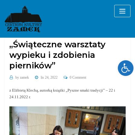
Skip
to
content
Galerie
sekcje i zajęcia
„Świąteczne warsztaty
wypieku i zdobienia
Ope
pierników”
by
zamek
lis 24, 2022
0 Comment
z Elżbietą Klechą, autorką książki „Pyszne smaki tradycji” – 22 i
24.11.2022 r.