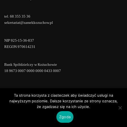
tel. 68 355 35 36
sekretariat@zamekkozuchow.pl
NIP 925-15-36-837
REGON 970614231
Bank Spółdzielczy w Kożuchowie
18 9673 0007 0000 0000 0433 0007
Ta strona korzysta z ciasteczek aby świadczyć usługi na
Copyright © 2022 | Powered by
WordPress
|
ConsultStreet theme by
ThemeArile
najwyższym poziomie. Dalsze korzystanie ze strony oznacza,
że zgadzasz się na ich użycie.
Zgoda