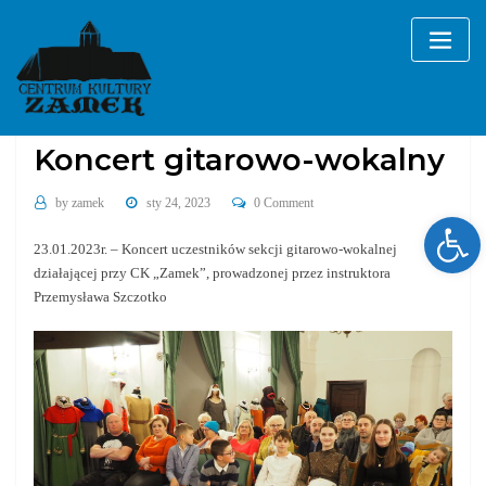
Skip
to
content
koncerty
Koncert gitarowo-wokalny
by
zamek
sty 24, 2023
0 Comment
Ope
23.01.2023r. – Koncert uczestników sekcji gitarowo-wokalnej
działającej przy CK „Zamek”, prowadzonej przez instruktora
Przemysława Szczotko