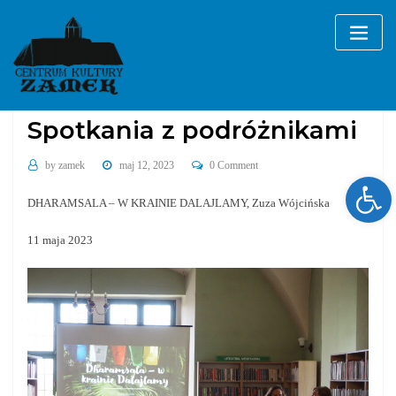
Skip
to
content
wydarzenia cykliczne
Spotkania z podróżnikami
by
zamek
maj 12, 2023
0 Comment
Ope
DHARAMSALA – W KRAINIE DALAJLAMY, Zuza Wójcińska
11 maja 2023