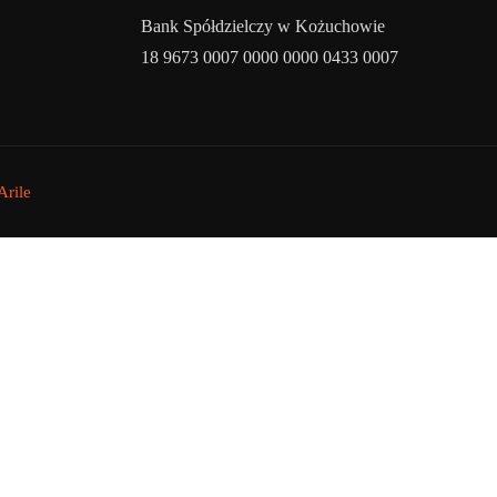
Bank Spółdzielczy w Kożuchowie
18 9673 0007 0000 0000 0433 0007
rile