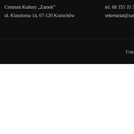
Centrum Kultury „Zamek”
tel. 68 355 35 
ul. Klasztorna 14, 67-120 Kożuchów
sekretariat@z
Cop