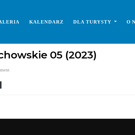
ALERIA
KALENDARZ
DLA TURYSTY
O 
chowskie 05 (2023)
ment