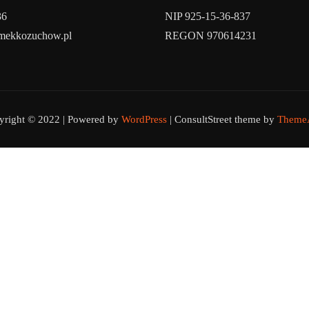
36
NIP 925-15-36-837
amekkozuchow.pl
REGON 970614231
yright © 2022 | Powered by
WordPress
|
ConsultStreet theme by
ThemeA