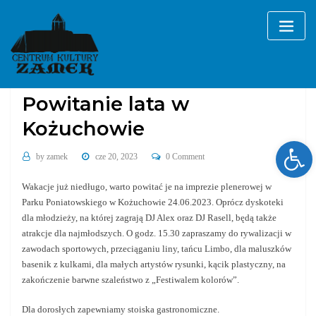
Skip
to
content
Bez kategorii
Powitanie lata w
Kożuchowie
Ope
by
zamek
cze 20, 2023
0 Comment
Wakacje już niedługo, warto powitać je na imprezie plenerowej w
Parku Poniatowskiego w Kożuchowie 24.06.2023. Oprócz dyskoteki
dla młodzieży, na której zagrają DJ Alex oraz DJ Rasell, będą także
atrakcje dla najmłodszych. O godz. 15.30 zapraszamy do rywalizacji w
zawodach sportowych, przeciąganiu liny, tańcu Limbo, dla maluszków
basenik z kulkami, dla małych artystów rysunki, kącik plastyczny, na
zakończenie barwne szaleństwo z „Festiwalem kolorów”.
Dla dorosłych zapewniamy stoiska gastronomiczne.