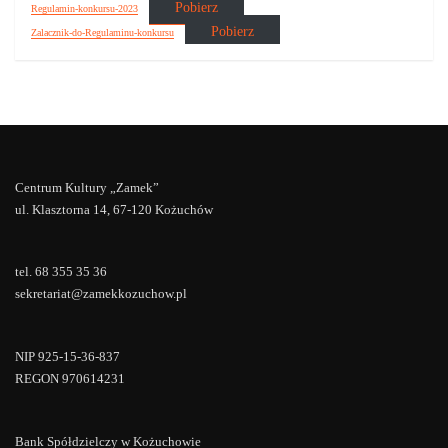
Pobierz
Regulamin-konkursu-2023
Pobierz
Zalacznik-do-Regulaminu-konkursu
Centrum Kultury „Zamek”
ul. Klasztorna 14, 67-120 Kożuchów
tel. 68 355 35 36
sekretariat@zamekkozuchow.pl
NIP 925-15-36-837
REGON 970614231
Bank Spółdzielczy w Kożuchowie