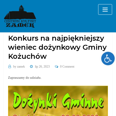
Skip
to
content
Bez kategorii
Konkurs na najpiękniejszy
wieniec dożynkowy Gminy
Ope
Kożuchów
by
zamek
lip 26, 2023
0 Comment
Zapraszamy do udziału.