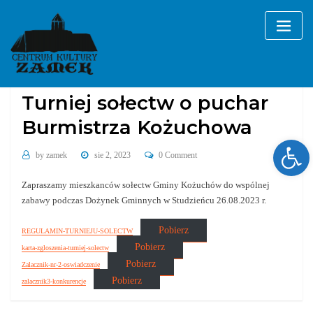
Skip
to
content
Bez kategorii
Turniej sołectw o puchar
Burmistrza Kożuchowa
Ope
by
zamek
sie 2, 2023
0 Comment
Zapraszamy mieszkanców sołectw Gminy Kożuchów do wspólnej
zabawy podczas Dożynek Gminnych w Studzieńcu 26.08.2023 r.
Pobierz
REGULAMIN-TURNIEJU-SOLECTW
Pobierz
karta-zgloszenia-turniej-solectw
Pobierz
Zalacznik-nr-2-oswiadczenie
Pobierz
zalacznik3-konkurencje