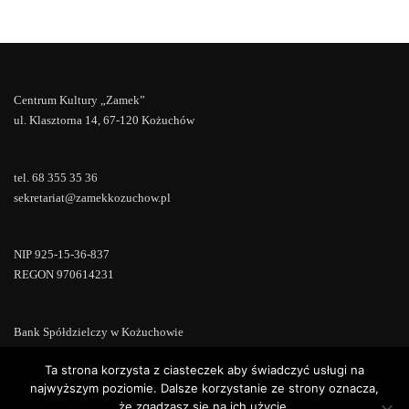
Centrum Kultury „Zamek”
ul. Klasztorna 14, 67-120 Kożuchów
tel. 68 355 35 36
sekretariat@zamekkozuchow.pl
NIP 925-15-36-837
REGON 970614231
Bank Spółdzielczy w Kożuchowie
18 9673 0007 0000 0000 0433 0007
Ta strona korzysta z ciasteczek aby świadczyć usługi na
najwyższym poziomie. Dalsze korzystanie ze strony oznacza,
że zgadzasz się na ich użycie.