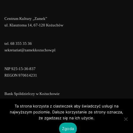
Centrum Kultury „Zamek”
ul. Klasztorna 14, 67-120 Kożuchów
tel. 68 355 35 36
sekretariat@zamekkozuchow.pl
NIP 925-15-36-837
REGON 970614231
Bank Spółdzielczy w Kożuchowie
18 9673 0007 0000 0000 0433 0007
Ta strona korzysta z ciasteczek aby świadczyć usługi na
najwyższym poziomie. Dalsze korzystanie ze strony oznacza,
że zgadzasz się na ich użycie.
Zgoda
Copyright © 2022 | Powered by
WordPress
|
ConsultStreet theme by
ThemeArile