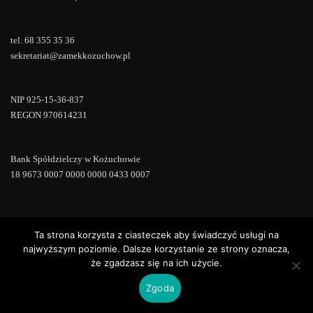
tel. 68 355 35 36
sekretariat@zamekkozuchow.pl
NIP 925-15-36-837
REGON 970614231
Bank Spółdzielczy w Kożuchowie
18 9673 0007 0000 0000 0433 0007
Ta strona korzysta z ciasteczek aby świadczyć usługi na
Copyright © 2022 | Powered by
WordPress
|
ConsultStreet theme by
ThemeArile
najwyższym poziomie. Dalsze korzystanie ze strony oznacza,
że zgadzasz się na ich użycie.
Zgoda