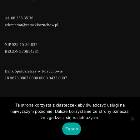
tel. 68 355 35 36
sekretariat@zamekkozuchow.pl
NIP 925-15-36-837
REGON 970614231
Bank Spółdzielczy w Kożuchowie
18 9673 0007 0000 0000 0433 0007
Ta strona korzysta z ciasteczek aby świadczyć usługi na
Copyright © 2022 | Powered by
WordPress
|
ConsultStreet theme by
ThemeArile
najwyższym poziomie. Dalsze korzystanie ze strony oznacza,
że zgadzasz się na ich użycie.
Zgoda