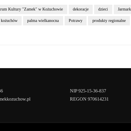
trum Kultury "Zamek" w Kożuchowie
dekoracje
dzieci
Jarmark
kożuchów
palma wielkanocna
Potrawy
produkty regionalne
36
NIP 925-15-36-837
amekkozuchow.pl
REGON 970614231