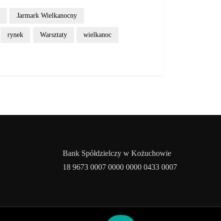
Jarmark Wielkanocny
rynek
Warsztaty
wielkanoc
Bank Spółdzielczy w Kożuchowie
18 9673 0007 0000 0000 0433 0007