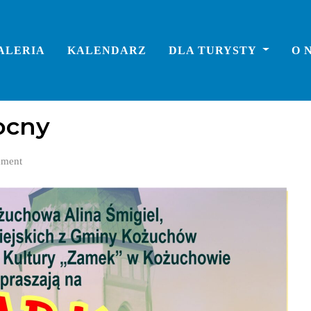
ALERIA
KALENDARZ
DLA TURYSTY
O 
ocny
ment