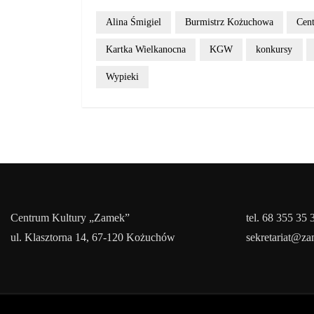
Alina Śmigiel
Burmistrz Kożuchowa
Cen
Kartka Wielkanocna
KGW
konkursy
Wypieki
Centrum Kultury „Zamek”
tel. 68 355 35 
ul. Klasztorna 14, 67-120 Kożuchów
sekretariat@z