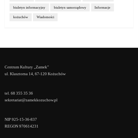
biuletyn informacyjny
biuletyn samorządowy
Informacje
kożuchów
Wiadomości
Centrum Kultury „Zamek”
ul. Klasztorna 14, 67-120 Kożuchów
tel. 68 355 35 36
sekretariat@zamekkozuchow.pl
NIP 925-15-36-837
REGON 970614231