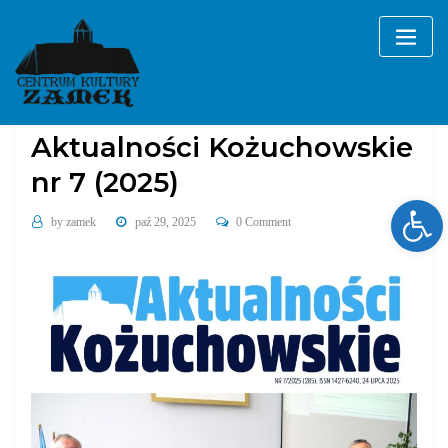
Skip
to
content
2025
Aktualności Kożuchowskie
Aktualności Kożuchowskie
nr 7 (2025)
Ope
by
zamek
paź 29, 2025
0 Comment