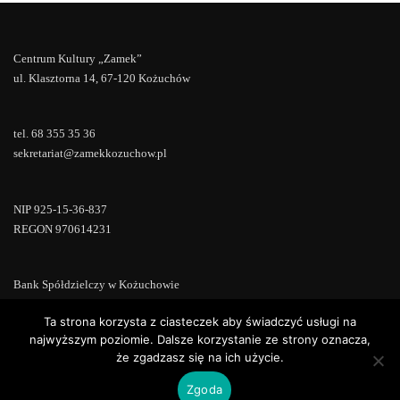
Centrum Kultury „Zamek”
ul. Klasztorna 14, 67-120 Kożuchów
tel. 68 355 35 36
sekretariat@zamekkozuchow.pl
NIP 925-15-36-837
REGON 970614231
Bank Spółdzielczy w Kożuchowie
18 9673 0007 0000 0000 0433 0007
Ta strona korzysta z ciasteczek aby świadczyć usługi na
najwyższym poziomie. Dalsze korzystanie ze strony oznacza,
że zgadzasz się na ich użycie.
Zgoda
Copyright © 2022 | Powered by
WordPress
|
ConsultStreet theme by
ThemeArile