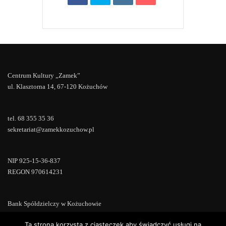
Centrum Kultury „Zamek”
ul. Klasztorna 14, 67-120 Kożuchów
tel. 68 355 35 36
sekretariat@zamekkozuchow.pl
NIP 925-15-36-837
REGON 970614231
Bank Spółdzielczy w Kożuchowie
18 9673 0007 0000 0000 0433 0007
Ta strona korzysta z ciasteczek aby świadczyć usługi na