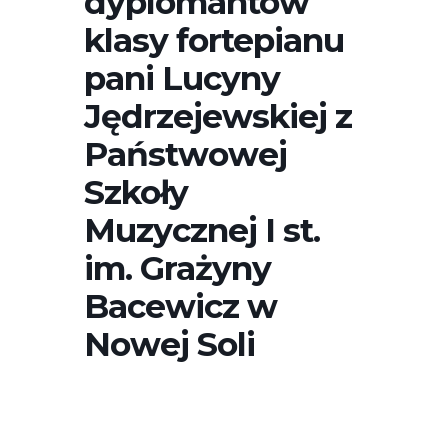
dyplomantów
klasy fortepianu
pani Lucyny
Jędrzejewskiej z
Państwowej
Szkoły
Muzycznej I st.
im. Grażyny
Bacewicz w
Nowej Soli