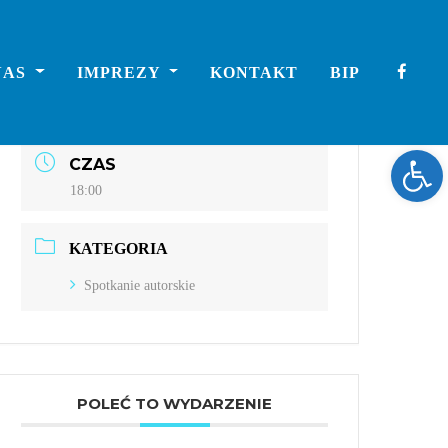
DATA
NAS
IMPREZY
KONTAKT
BIP
wrz 19 2024
Expired!
Ope
CZAS
18:00
KATEGORIA
Spotkanie autorskie
POLEĆ TO WYDARZENIE