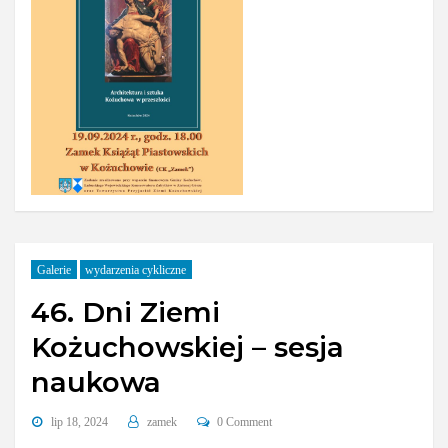
Galerie
wydarzenia cykliczne
46. Dni Ziemi
Kożuchowskiej – sesja
naukowa
lip 18, 2024
zamek
0 Comment