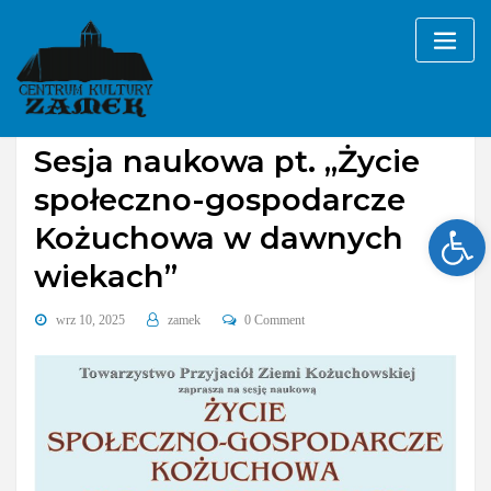
Skip
to
content
Bez kategorii
Sesja naukowa pt. „Życie
społeczno-gospodarcze
Ope
Kożuchowa w dawnych
wiekach”
wrz 10, 2025
zamek
0 Comment