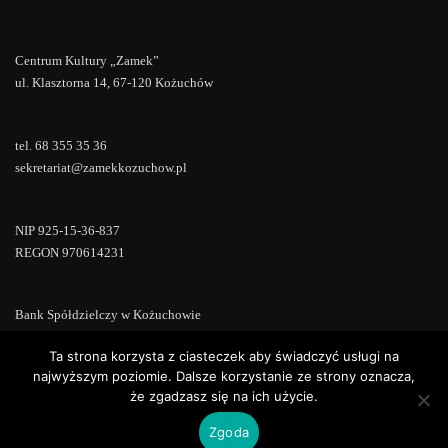
Centrum Kultury „Zamek”
ul. Klasztorna 14, 67-120 Kożuchów
tel. 68 355 35 36
sekretariat@zamekkozuchow.pl
NIP 925-15-36-837
REGON 970614231
Bank Spółdzielczy w Kożuchowie
18 9673 0007 0000 0000 0433 0007
Ta strona korzysta z ciasteczek aby świadczyć usługi na
najwyższym poziomie. Dalsze korzystanie ze strony oznacza,
że zgadzasz się na ich użycie.
Zgoda
Copyright © 2022 | Powered by
WordPress
|
ConsultStreet theme by
ThemeArile