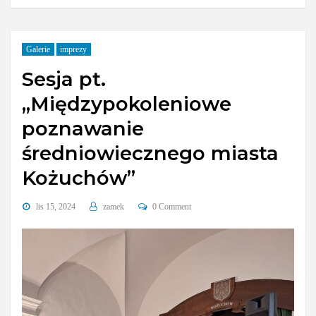
Galerie
imprezy
Sesja pt.
„Międzypokoleniowe
poznawanie
średniowiecznego miasta
Kożuchów”
lis 15, 2024
zamek
0 Comment