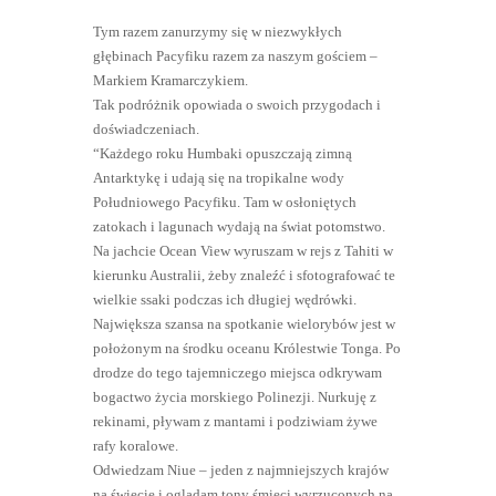
Tym razem zanurzymy się w niezwykłych
głębinach Pacyfiku razem za naszym gościem –
Markiem Kramarczykiem.
Tak podróżnik opowiada o swoich przygodach i
doświadczeniach.
“Każdego roku Humbaki opuszczają zimną
Antarktykę i udają się na tropikalne wody
Południowego Pacyfiku. Tam w osłoniętych
zatokach i lagunach wydają na świat potomstwo.
Na jachcie Ocean View wyruszam w rejs z Tahiti w
kierunku Australii, żeby znaleźć i sfotografować te
wielkie ssaki podczas ich długiej wędrówki.
Największa szansa na spotkanie wielorybów jest w
położonym na środku oceanu Królestwie Tonga. Po
drodze do tego tajemniczego miejsca odkrywam
bogactwo życia morskiego Polinezji. Nurkuję z
rekinami, pływam z mantami i podziwiam żywe
rafy koralowe.
Odwiedzam Niue – jeden z najmniejszych krajów
na świecie i oglądam tony śmieci wyrzuconych na