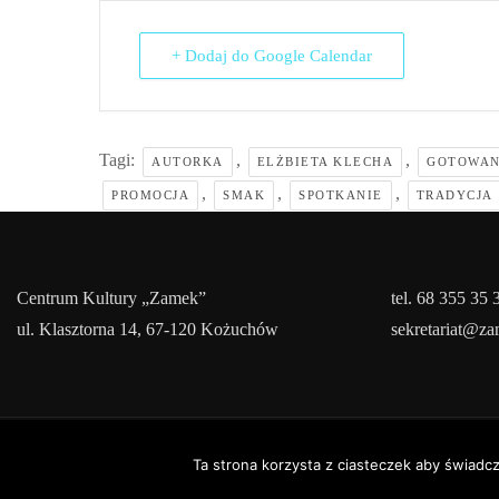
+ Dodaj do Google Calendar
Tagi:
,
,
AUTORKA
ELŻBIETA KLECHA
GOTOWAN
,
,
,
PROMOCJA
SMAK
SPOTKANIE
TRADYCJA
Centrum Kultury „Zamek”
tel. 68 355 35 
ul. Klasztorna 14, 67-120 Kożuchów
sekretariat@z
Cop
Ta strona korzysta z ciasteczek aby świadc