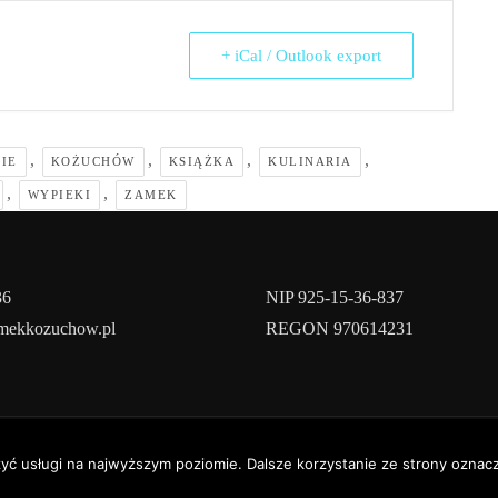
+ iCal / Outlook export
,
,
,
,
IE
KOŻUCHÓW
KSIĄŻKA
KULINARIA
,
,
WYPIEKI
ZAMEK
36
NIP 925-15-36-837
amekkozuchow.pl
REGON 970614231
yright © 2022 | Powered by
WordPress
|
ConsultStreet theme by
ThemeA
zyć usługi na najwyższym poziomie. Dalsze korzystanie ze strony oznacz