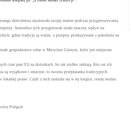
śnie książkę pt. „Pyszne smaki tradycji”.
zesnego dzieciństwa asystowała swojej mamie podczas przygotowywania
e imprezy. Atmosfera tych przygotowań miała znaczny wpływ na
eckich, gdzie tradycje są ważne, a przepisy przekazywane z pokolenia na
 małe gospodarstwo rolne w Mirocinie Górnym, które jest miejscem
ych ciast pani Eli na dożynkach, bo tak szybko znikają. Kto raz ich
nia są wyjątkowe i smaczne, to swoista przeplatanka tradycyjnych
lokalnej prasie. Część z nich znalazła się w tej książce, resztę można
ctwa Poligraf.