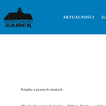
Skip
to
Spotkanie autorskie i 
content
AKTUALNOŚCI
G
Klechy
Książka o pysznych smakach