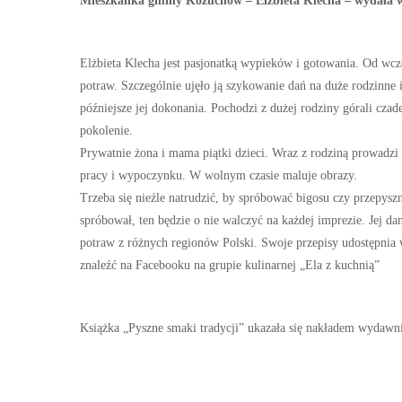
Mieszkanka gminy Kożuchów – Elżbieta Klecha – wydała wła
Elżbieta Klecha jest pasjonatką wypieków i gotowania. Od wc
potraw. Szczególnie ujęło ją szykowanie dań na duże rodzinn
późniejsze jej dokonania. Pochodzi z dużej rodziny górali czad
pokolenie.
Prywatnie żona i mama piątki dzieci. Wraz z rodziną prowadzi
pracy i wypoczynku. W wolnym czasie maluje obrazy.
Trzeba się nieźle natrudzić, by spróbować bigosu czy przepyszn
spróbował, ten będzie o nie walczyć na każdej imprezie. Jej da
potraw z różnych regionów Polski. Swoje przepisy udostępnia w 
znaleźć na Facebooku na grupie kulinarnej „Ela z kuchnią”
Książka „Pyszne smaki tradycji” ukazała się nakładem wydawni