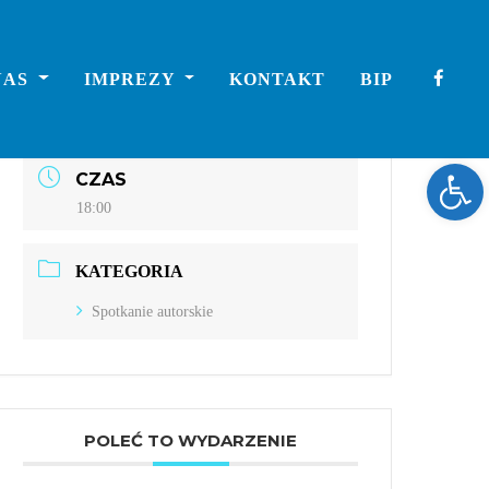
DATA
NAS
IMPREZY
KONTAKT
BIP
lut 10 2022
Expired!
Ope
CZAS
18:00
KATEGORIA
Spotkanie autorskie
POLEĆ TO WYDARZENIE