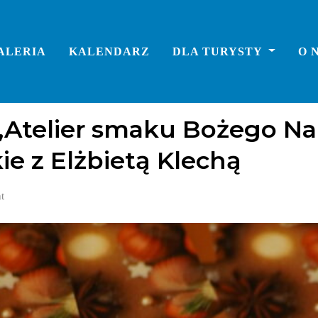
ALERIA
KALENDARZ
DLA TURYSTY
O 
„Atelier smaku Bożego Na
ie z Elżbietą Klechą
t