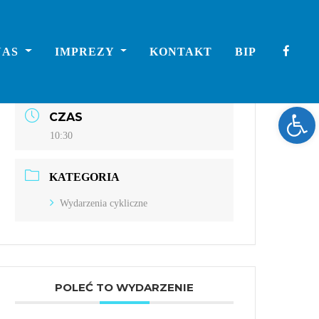
DATA
NAS
IMPREZY
KONTAKT
BIP
gru 05 2021
Expired!
Ope
CZAS
10:30
KATEGORIA
Wydarzenia cykliczne
POLEĆ TO WYDARZENIE