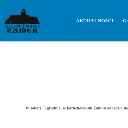
Skip
to
VII Memoriał Szachow
content
AKTUALNOŚCI
G
Borkowskiego
W sobotę, 5 grudnia, w kożuchowskim Zamku odbędzie się