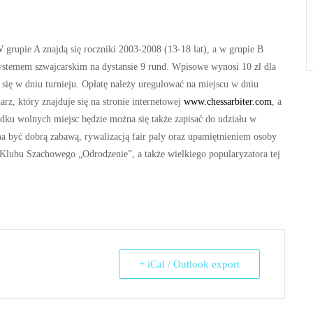
grupie A znajdą się roczniki 2003-2008 (13-18 lat), a w grupie B
systemem szwajcarskim na dystansie 9 rund. Wpisowe wynosi 10 zł dla
zą się w dniu turnieju. Opłatę należy uregulować na miejscu w dniu
z, który znajduje się na stronie internetowej
www.chessarbiter.com
, a
dku wolnych miejsc będzie można się także zapisać do udziału w
a być dobrą zabawą, rywalizacją fair paly oraz upamiętnieniem osoby
 Klubu Szachowego „Odrodzenie”, a także wielkiego popularyzatora tej
+ iCal / Outlook export