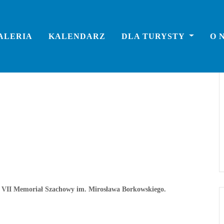
y im. Mirosława
ALERIA
KALENDARZ
DLA TURYSTY
O 
 VII Memoriał Szachowy im. Mirosława Borkowskiego.