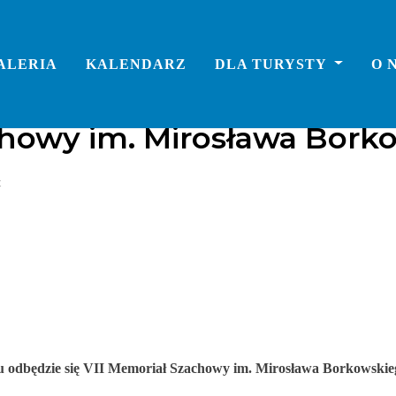
ALERIA
KALENDARZ
DLA TURYSTY
O 
chowy im. Mirosława Bork
t
 odbędzie się VII Memoriał Szachowy im. Mirosława Borkowskie