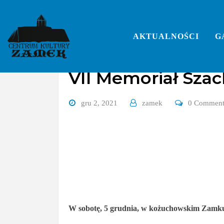
Skip
to
content
AKTUALNOŚCI
G
VII Memoriał Sza
gru 2, 2021
zamek
0 Commen
W sobotę, 5 grudnia, w kożuchowskim Zamku