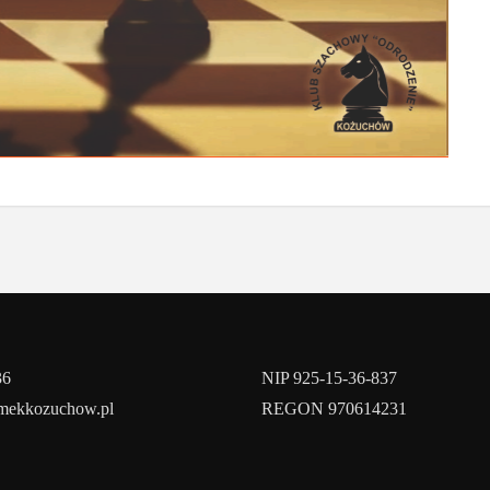
36
NIP 925-15-36-837
amekkozuchow.pl
REGON 970614231