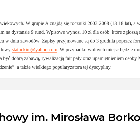
wiekowych. W grupie A znajdą się roczniki 2003-2008 (13-18 lat), a w 
na dystansie 9 rund. Wpisowe wynosi 10 zł dla osób, które zgłoszą się
scu w dniu zawodów. Zapisy przyjmowane są do 3 grudnia poprzez formul
ailowy
statuckim@yahoo.com
. W przypadku wolnych miejsc będzie możn
 być dobrą zabawą, rywalizacją fair paly oraz upamiętnieniem osoby 
nie”, a także wielkiego popularyzatora tej dyscypliny.
chowy im. Mirosława Bork
t