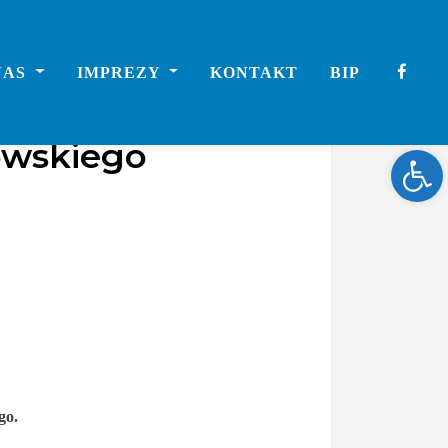
NAS
IMPREZY
KONTAKT
BIP
owskiego
Ope
go.