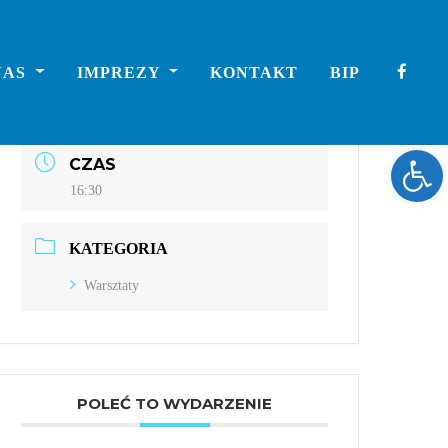
DATA
NAS
IMPREZY
KONTAKT
BIP
gru 11 2024
Expired!
Ope
CZAS
16:30
KATEGORIA
Warsztaty
POLEĆ TO WYDARZENIE