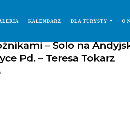
ALERIA
KALENDARZ
DLA TURYSTY
O 
żnikami – Solo na Andyjs
ce Pd. – Teresa Tokarz
t