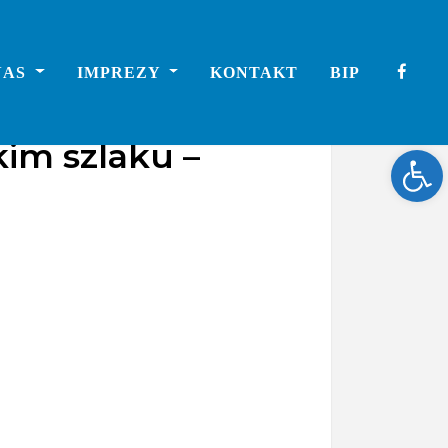
NAS
IMPREZY
KONTAKT
BIP
kim szlaku –
Ope