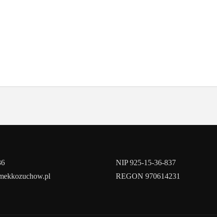
36
NIP 925-15-36-837
amekkozuchow.pl
REGON 970614231