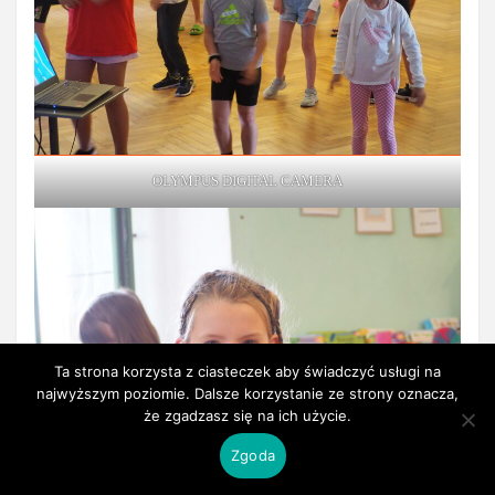
OLYMPUS DIGITAL CAMERA
Ta strona korzysta z ciasteczek aby świadczyć usługi na
najwyższym poziomie. Dalsze korzystanie ze strony oznacza,
że zgadzasz się na ich użycie.
Zgoda