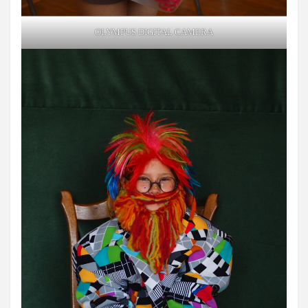
OLYMPUS DIGITAL CAMERA