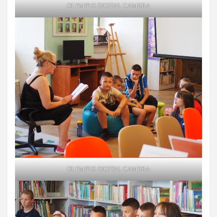
OLYMPUS DIGITAL CAMERA
OLYMPUS DIGITAL CAMERA