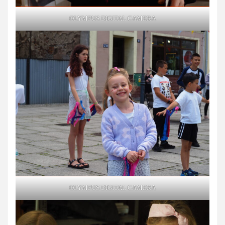
OLYMPUS DIGITAL CAMERA
OLYMPUS DIGITAL CAMERA