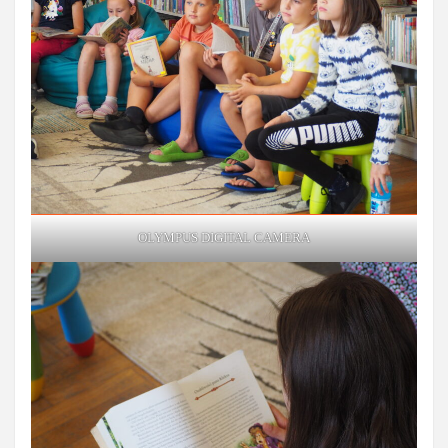
OLYMPUS DIGITAL CAMERA