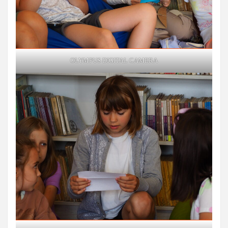
OLYMPUS DIGITAL CAMERA