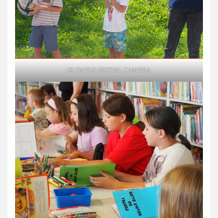
OLYMPUS DIGITAL CAMERA