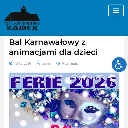
Skip
to
content
Bez kategorii
Bal Karnawałowy z
animacjami dla dzieci
Ope
lut 10, 2026
zamek
0 Comment