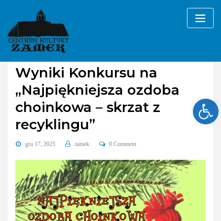
Skip
to
content
Bez kategorii
Wyniki Konkursu na
„Najpiękniejsza ozdoba
Ope
choinkowa – skrzat z
recyklingu”
gru 17, 2025
zamek
0 Comment