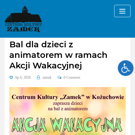
Skip
to
content
Bez kategorii
Bal dla dzieci z
animatorem w ramach
Ope
Akcji Wakacyjnej
lip 6, 2026
zamek
0 Comment