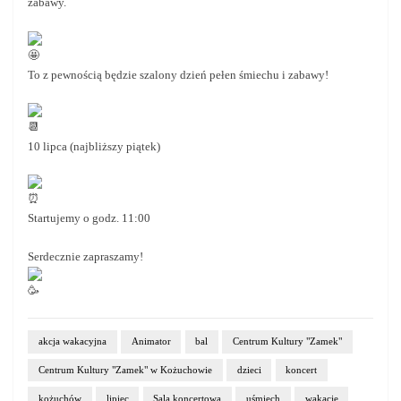
zabawy.
To z pewnością będzie szalony dzień pełen śmiechu i zabawy!
10 lipca (najbliższy piątek)
Startujemy o godz. 11:00
Serdecznie zapraszamy!
akcja wakacyjna
Animator
bal
Centrum Kultury "Zamek"
Centrum Kultury "Zamek" w Kożuchowie
dzieci
koncert
kożuchów
lipiec
Sala koncertowa
uśmiech
wakacje