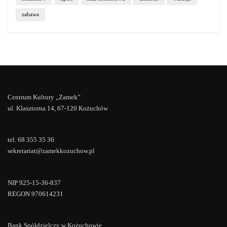
zabawa
Centrum Kultury „Zamek”
ul. Klasztorna 14, 67-120 Kożuchów
tel. 68 355 35 36
sekretariat@zamekkozuchow.pl
NIP 925-15-36-837
REGON 970614231
Bank Spółdzielczy w Kożuchowie