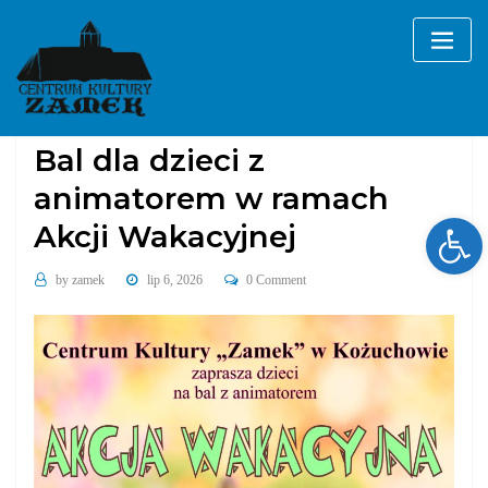
Skip
to
content
Bez kategorii
Bal dla dzieci z
animatorem w ramach
Ope
Akcji Wakacyjnej
by
zamek
lip 6, 2026
0 Comment