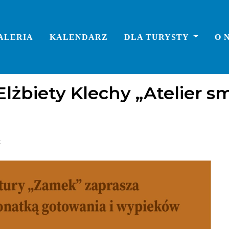
ALERIA
KALENDARZ
DLA TURYSTY
O 
Elżbiety Klechy „Atelier
t