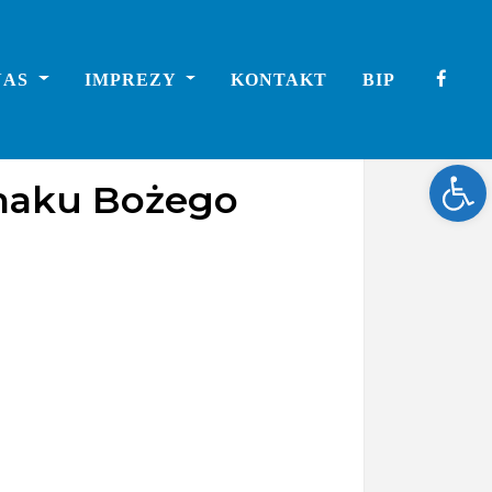
NAS
IMPREZY
KONTAKT
BIP
Ope
 smaku Bożego