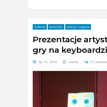
Galerie
koncerty
sekcje i zajęcia
Prezentacje artyst
gry na keyboardz
lip 19, 2024
zamek
0 Commen